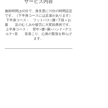
サービス内容
施術時間は60分で、身支度に10分の時間設定
です。（下半身コースには足湯があります）
下半身コース： フットバス+腰+下肢＋お
腹 足のむくみや疲労に大変効果的です。
上半身コース： 背中+腰+腕+ハンド+デコ
ルテ+首 首肩こり、心身の緊張を和らげ
キャンセルポリシー
予約の変更やキャンセルは24時間前までにお
知らせください。
LINEからご予約、お問合せ下さい。